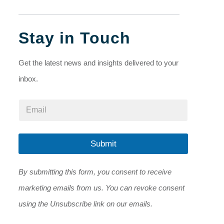
Stay in Touch
Get the latest news and insights delivered to your
inbox.
E
E
m
m
a
a
i
i
l
l
Submit
*
*
*
By submitting this form, you consent to receive
marketing emails from us. You can revoke consent
using the Unsubscribe link on our emails.