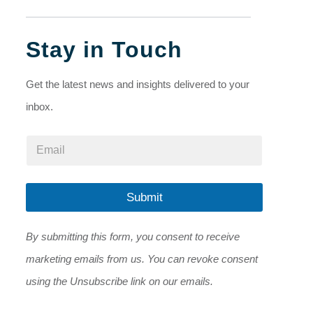
Stay in Touch
Get the latest news and insights delivered to your
inbox.
*
E
*
m
*
a
i
l
Submit
*
By submitting this form, you consent to receive
marketing emails from us. You can revoke consent
using the Unsubscribe link on our emails.