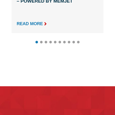
– POWERED BY MEMJET

READ MORE