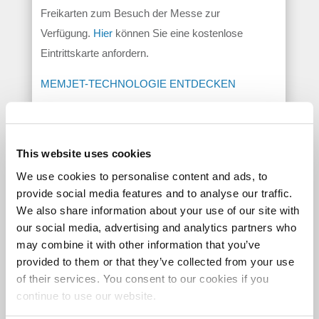
Freikarten zum Besuch der Messe zur
Verfügung.
Hier
können Sie eine kostenlose
Eintrittskarte anfordern.
MEMJET-TECHNOLOGIE ENTDECKEN
Folgen Sie uns auf
LinkedIn
und
Xing
, um weitere
Informationen über Drucklösungen mit dem
This website uses cookies
Gütesiegel Powered by Memjet zu erhalten.
We use cookies to personalise content and ads, to
provide social media features and to analyse our traffic.
TEILE
We also share information about your use of our site with
our social media, advertising and analytics partners who
may combine it with other information that you’ve
DIESEN
provided to them or that they’ve collected from your use
of their services. You consent to our cookies if you
ARTIKEL
continue to use our website.